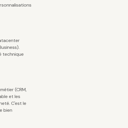
ersonnalisations
datacenter
usiness).
té technique
 métier (CRM,
ble et les
eté. C'est le
re bien