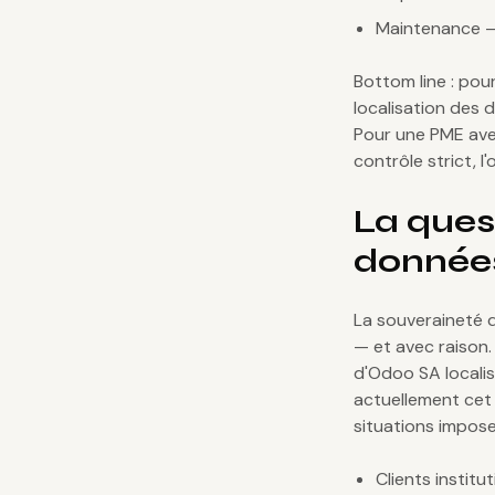
Maintenance — 
Bottom line : pou
localisation des 
Pour une PME avec
contrôle strict, l
La ques
données
La souveraineté 
— et avec raison
d'Odoo SA localis
actuellement cet
situations imposen
Clients instit