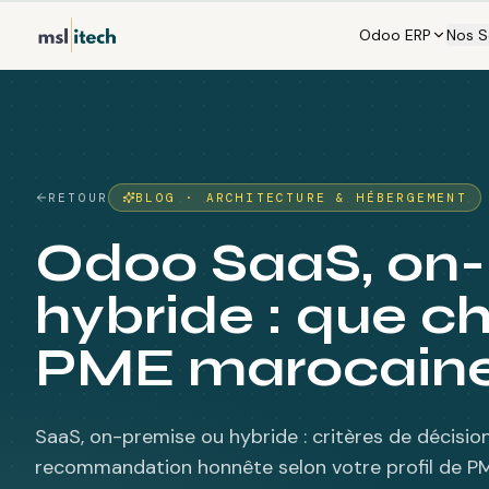
Odoo ERP
Nos S
RETOUR
BLOG ·
ARCHITECTURE & HÉBERGEMENT
Odoo SaaS, on-
hybride : que ch
PME marocaine
SaaS, on-premise ou hybride : critères de décisio
recommandation honnête selon votre profil de P