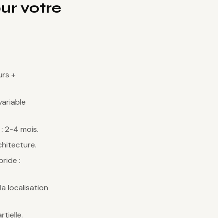
ur votre
urs +
variable
: 2-4 mois.
chitecture.
ride :
a localisation
tielle.