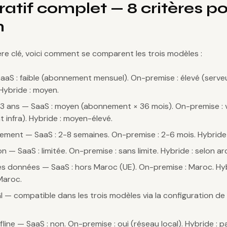
tif complet — 8 critères po
n
re clé, voici comment se comparent les trois modèles :
 SaaS : faible (abonnement mensuel). On-premise : élevé (serve
Hybride : moyen.
 3 ans — SaaS : moyen (abonnement × 36 mois). On-premise : 
 infra). Hybride : moyen-élevé.
iement — SaaS : 2-8 semaines. On-premise : 2-6 mois. Hybride 
n — SaaS : limitée. On-premise : sans limite. Hybride : selon ar
es données — SaaS : hors Maroc (UE). On-premise : Maroc. Hyb
Maroc.
 — compatible dans les trois modèles via la configuration de l
ffline — SaaS : non. On-premise : oui (réseau local). Hybride : par