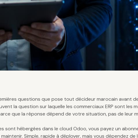
remières questions que pose tout décideur marocain avant de
uvent la question sur laquelle les commerciaux ERP sont les m
arce que la réponse dépend de votre situation, pas de leur m
es sont hébergées dans le cloud Odoo, vous payez un abonn
à maintenir. Simple, rapide à déployer, mais vous dépendez de