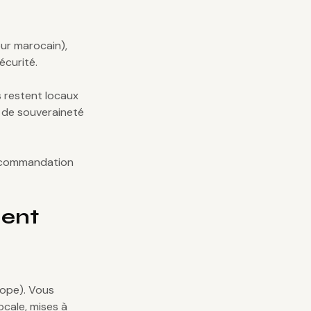
ur marocain),
écurité.
s restent locaux
 de souveraineté
 recommandation
ment
rope). Vous
ocale, mises à