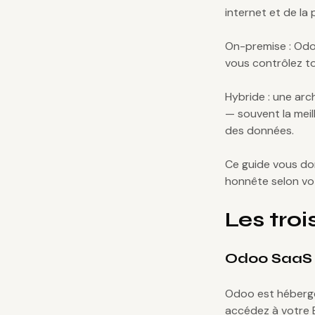
internet et de la
On-premise : Odoo
vous contrôlez to
Hybride : une arc
— souvent la mei
des données.
Ce guide vous don
honnête selon vot
Les tro
Odoo SaaS 
Odoo est hébergé
accédez à votre E