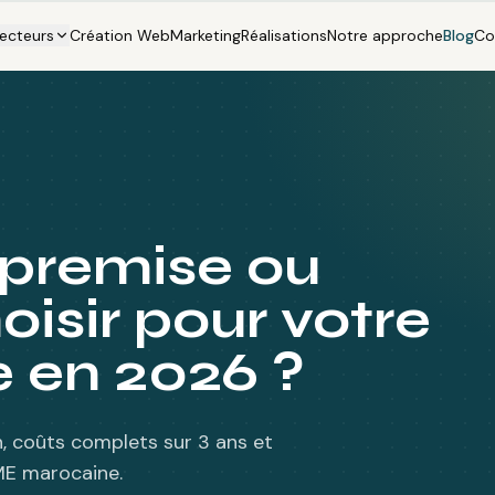
ecteurs
Création Web
Marketing
Réalisations
Notre approche
Blog
Co
premise ou
oisir pour votre
 en 2026 ?
n, coûts complets sur 3 ans et
ME marocaine.