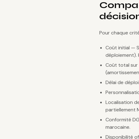
Compara
décisio
Pour chaque critè
Coût initial —
déploiement). 
Coût total sur
(amortissement
Délai de déplo
Personnalisatio
Localisation d
partiellement 
Conformité DGI
marocaine.
Disponibilité o