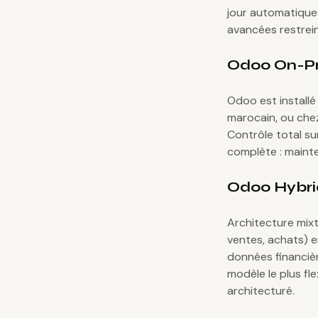
jour automatiques
avancées restrei
Odoo On-P
Odoo est installé
marocain, ou che
Contrôle total su
complète : mainte
Odoo Hybr
Architecture mixt
ventes, achats) en
données financièr
modèle le plus fle
architecturé.