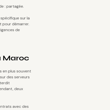
de : partagée.
spécifique sur la
ût pour démarrer.
xigences de
u Maroc
s en plus souvent
sur des serveurs
terdit
endant, deux
ontrats avec des