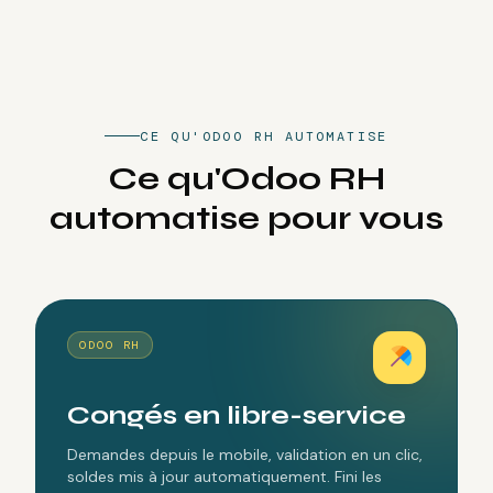
CE QU'ODOO RH AUTOMATISE
Ce
qu'Odoo
RH
automatise
pour
vous
ODOO RH
Congés en libre-service
Demandes depuis le mobile, validation en un clic,
soldes mis à jour automatiquement. Fini les