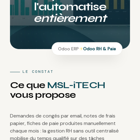
l
'
a
u
t
o
m
a
t
i
s
e
e
n
t
i
è
r
e
m
e
n
t
Odoo ERP
Odoo RH & Paie
LE CONSTAT
Ce que
MSL-iTECH
vous propose
Demandes de congés par email, notes de frais
papier, fiches de paie produites manuellement
chaque mois : la gestion RH sans outil centralisé
mobilise du temps qualifié sur des tâches