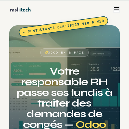
★ CONSULTANTS CERTIFIÉS V18 & V19
ODOO RH & PAIE
V
o
t
r
e
r
e
s
p
o
n
s
a
b
l
e
R
H
p
a
s
s
e
s
e
s
l
u
n
d
i
s
à
t
r
a
i
t
e
r
d
e
s
d
e
m
a
n
d
e
s
d
e
c
o
n
g
é
s
—
O
d
o
o