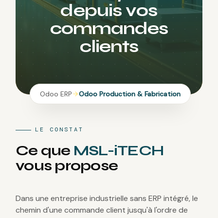
d
e
p
u
i
s
v
o
s
c
o
m
m
a
n
d
e
s
c
l
i
e
n
t
s
Odoo ERP
Odoo Production & Fabrication
LE CONSTAT
Ce que
MSL-iTECH
vous propose
Dans une entreprise industrielle sans ERP intégré, le
chemin d'une commande client jusqu'à l'ordre de