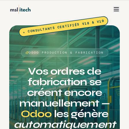
★ CONSULTANTS CERTIFIÉS V18 & V19
ODOO PRODUCTION & FABRICATION
V
o
s
o
r
d
r
e
s
d
e
f
a
b
r
i
c
a
t
i
o
n
s
e
c
r
é
e
n
t
e
n
c
o
r
e
m
a
n
u
e
l
l
e
m
e
n
t
—
O
d
o
o
l
e
s
g
é
n
è
r
e
a
u
t
o
m
a
t
i
q
u
e
m
e
n
t