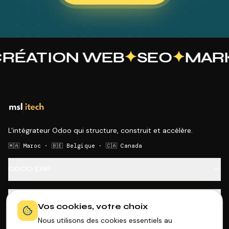
ÉATION WEB
✦
SEO
✦
MARK
L'intégrateur Odoo qui structure, construit et accélère.
🇲🇦 Maroc · 🇧🇪 Belgique · 🇨🇦 Canada
ODOO ERP
SECTEURS
Vos cookies, votre choix
Nous utilisons des cookies essentiels au